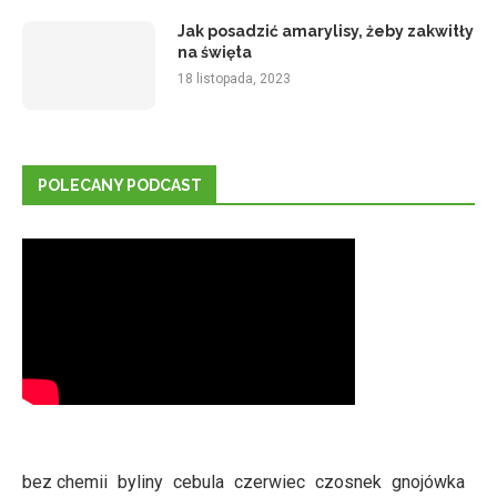
Jak posadzić amarylisy, żeby zakwitły
na święta
18 listopada, 2023
POLECANY PODCAST
bez chemii
byliny
cebula
czerwiec
czosnek
gnojówka