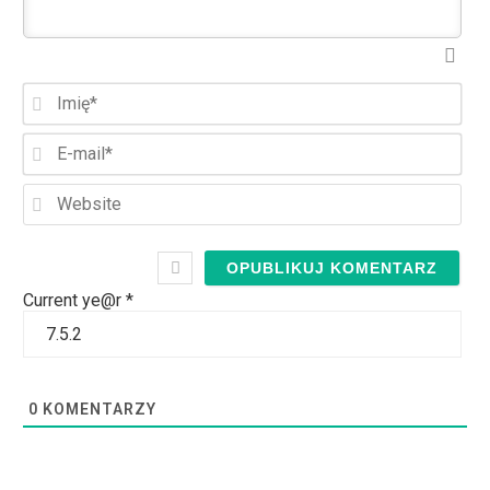
Imi
E-
mai
Web
Current ye@r
*
0
KOMENTARZY