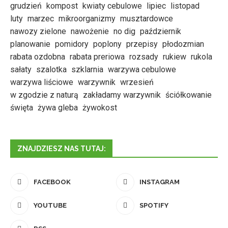
grudzień
kompost
kwiaty cebulowe
lipiec
listopad
luty
marzec
mikroorganizmy
musztardowce
nawozy zielone
nawożenie
no dig
październik
planowanie
pomidory
poplony
przepisy
płodozmian
rabata ozdobna
rabata preriowa
rozsady
rukiew
rukola
sałaty
szalotka
szklarnia
warzywa cebulowe
warzywa liściowe
warzywnik
wrzesień
w zgodzie z naturą
zakładamy warzywnik
ściółkowanie
święta
żywa gleba
żywokost
ZNAJDZIESZ NAS TUTAJ:
FACEBOOK
INSTAGRAM
YOUTUBE
SPOTIFY