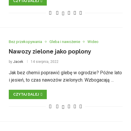
CZYTAJ DALEJ
Bez przekopywania
Gleba i nawożenie
Wideo
Nawozy zielone jako poplony
by
Jacek
14 sierpnia, 2022
Jak bez chemii poprawić glebę w ogrodzie? Późne lato
i jesień, to czas nawozów zielonych. Wzbogacają …
CZYTAJ DALEJ