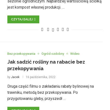
sezonie ogrodniczym. Najbardziej wartościową ściółką
jest kompost własnej produkcji. …
CZYTAJ DALEJ
Bez przekopywania
Ogród ozdobny
Wideo
Jak sadzić rośliny na rabacie bez
przekopywania
by
Jacek
16 października, 2022
Druga część filmu o zakładaniu rabaty bylinowej na
trawniku, metodą bez przekopywania. Po
przygotowaniu gleby, przyszedł …