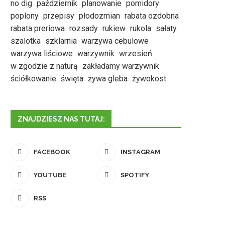
no dig
październik
planowanie
pomidory
poplony
przepisy
płodozmian
rabata ozdobna
rabata preriowa
rozsady
rukiew
rukola
sałaty
szalotka
szklarnia
warzywa cebulowe
warzywa liściowe
warzywnik
wrzesień
w zgodzie z naturą
zakładamy warzywnik
ściółkowanie
święta
żywa gleba
żywokost
ZNAJDZIESZ NAS TUTAJ:
FACEBOOK
INSTAGRAM
YOUTUBE
SPOTIFY
RSS