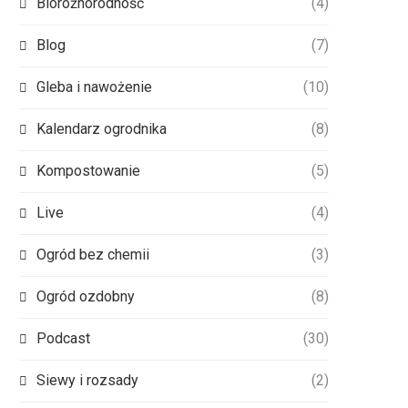
Bioróżnorodność
(4)
Blog
(7)
Gleba i nawożenie
(10)
Kalendarz ogrodnika
(8)
Kompostowanie
(5)
Live
(4)
Ogród bez chemii
(3)
Ogród ozdobny
(8)
Podcast
(30)
Siewy i rozsady
(2)