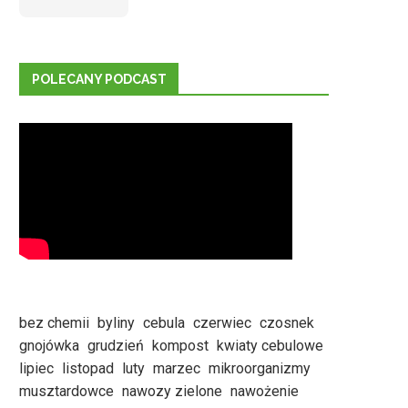
POLECANY PODCAST
bez chemii
byliny
cebula
czerwiec
czosnek
gnojówka
grudzień
kompost
kwiaty cebulowe
lipiec
listopad
luty
marzec
mikroorganizmy
musztardowce
nawozy zielone
nawożenie