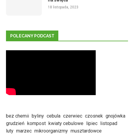
na święta
18 listopada, 2023
POLECANY PODCAST
bez chemii
byliny
cebula
czerwiec
czosnek
gnojówka
grudzień
kompost
kwiaty cebulowe
lipiec
listopad
luty
marzec
mikroorganizmy
musztardowce