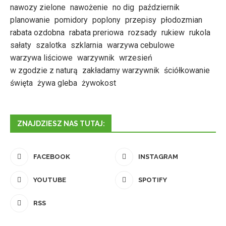
nawozy zielone
nawożenie
no dig
październik
planowanie
pomidory
poplony
przepisy
płodozmian
rabata ozdobna
rabata preriowa
rozsady
rukiew
rukola
sałaty
szalotka
szklarnia
warzywa cebulowe
warzywa liściowe
warzywnik
wrzesień
w zgodzie z naturą
zakładamy warzywnik
ściółkowanie
święta
żywa gleba
żywokost
ZNAJDZIESZ NAS TUTAJ:
FACEBOOK
INSTAGRAM
YOUTUBE
SPOTIFY
RSS