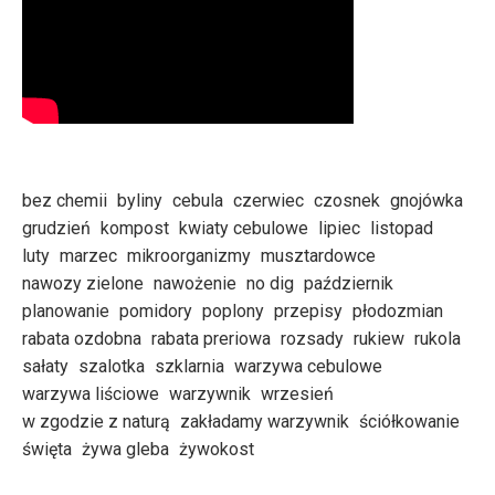
bez chemii
byliny
cebula
czerwiec
czosnek
gnojówka
grudzień
kompost
kwiaty cebulowe
lipiec
listopad
luty
marzec
mikroorganizmy
musztardowce
nawozy zielone
nawożenie
no dig
październik
planowanie
pomidory
poplony
przepisy
płodozmian
rabata ozdobna
rabata preriowa
rozsady
rukiew
rukola
sałaty
szalotka
szklarnia
warzywa cebulowe
warzywa liściowe
warzywnik
wrzesień
w zgodzie z naturą
zakładamy warzywnik
ściółkowanie
święta
żywa gleba
żywokost