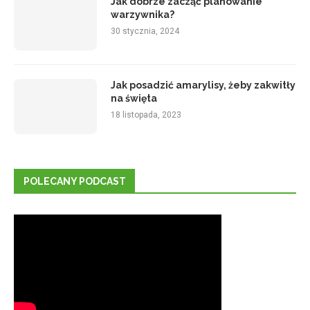
Jak dobrze zacząć planowanie
warzywnika?
30 stycznia, 2024
Jak posadzić amarylisy, żeby zakwitły
na święta
18 listopada, 2023
POLECANY PODCAST