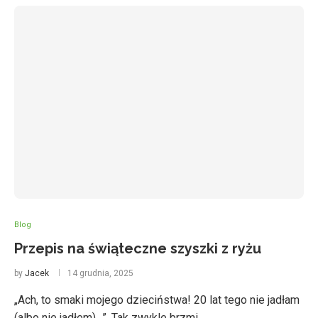
Blog
Przepis na świąteczne szyszki z ryżu
by
Jacek
14 grudnia, 2025
„Ach, to smaki mojego dzieciństwa! 20 lat tego nie jadłam
(albo nie jadłem)…”. Tak zwykle brzmi …