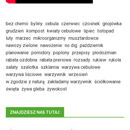
bez chemii
byliny
cebula
czerwiec
czosnek
gnojówka
grudzień
kompost
kwiaty cebulowe
lipiec
listopad
luty
marzec
mikroorganizmy
musztardowce
nawozy zielone
nawożenie
no dig
październik
planowanie
pomidory
poplony
przepisy
płodozmian
rabata ozdobna
rabata preriowa
rozsady
rukiew
rukola
sałaty
szalotka
szklarnia
warzywa cebulowe
warzywa liściowe
warzywnik
wrzesień
w zgodzie z naturą
zakładamy warzywnik
ściółkowanie
święta
żywa gleba
żywokost
ZNAJDZIESZ NAS TUTAJ: