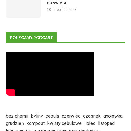
na święta
18 listopada, 2023
POLECANY PODCAST
bez chemii
byliny
cebula
czerwiec
czosnek
gnojówka
grudzień
kompost
kwiaty cebulowe
lipiec
listopad
luty
marzec
mikroorganizmy
musztardowce