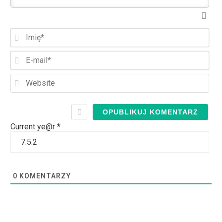
Imi
E-
mai
Web
Current ye@r
*
0
KOMENTARZY