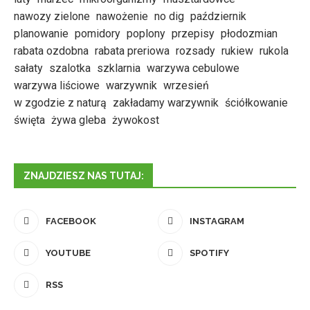
nawozy zielone
nawożenie
no dig
październik
planowanie
pomidory
poplony
przepisy
płodozmian
rabata ozdobna
rabata preriowa
rozsady
rukiew
rukola
sałaty
szalotka
szklarnia
warzywa cebulowe
warzywa liściowe
warzywnik
wrzesień
w zgodzie z naturą
zakładamy warzywnik
ściółkowanie
święta
żywa gleba
żywokost
ZNAJDZIESZ NAS TUTAJ:
FACEBOOK
INSTAGRAM
YOUTUBE
SPOTIFY
RSS